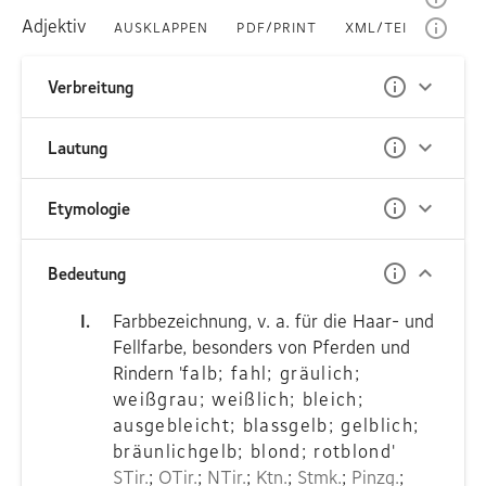
Adjektiv
AUSKLAPPEN
PDF/PRINT
XML/TEI
Verbreitung
Lautung
Etymologie
Bedeutung
I.
Farbbezeichnung, v. a. für die Haar- und
Fellfarbe, besonders von Pferden und
Rindern
'
falb; fahl; gräulich;
weißgrau; weißlich; bleich;
ausgebleicht; blassgelb; gelblich;
bräunlichgelb; blond; rotblond
'
STir.
;
OTir.
;
NTir.
;
Ktn.
;
Stmk.
;
Pinzg.
;