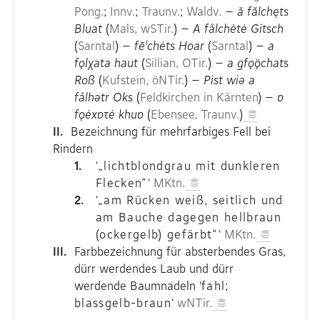
Pong.
;
Innv.
;
Traunv.
;
Waldv.
–
ă fălchęts
Bluat
(
Mals, wSTir.
)
–
A fålchėtė Gitsch
(
Sarntal
)
–
fēˡchėts Hoar
(
Sarntal
)
–
a
fǫlχata haut
(
Sillian, OTir.
)
–
a gfǫǫ̈chats
Roß
(
Kufstein, öNTir.
)
–
Pist wiə a
fålhətr Oks
(
Feldkirchen in Kärnten
)
–
ɒ
fǫėxɒτė khuɒ
(
Ebensee, Traunv.
)
II.
Bezeichnung für mehrfarbiges Fell bei
Rindern
1.
'
„lichtblondgrau mit dunkleren
Flecken“
'
MKtn.
2.
'
„am Rücken weiß, seitlich und
am Bauche dagegen hellbraun
(ockergelb) gefärbt“
'
MKtn.
III.
Farbbezeichnung für absterbendes Gras,
dürr werdendes Laub und dürr
werdende Baumnadeln
'
fahl;
blassgelb-braun
'
wNTir.